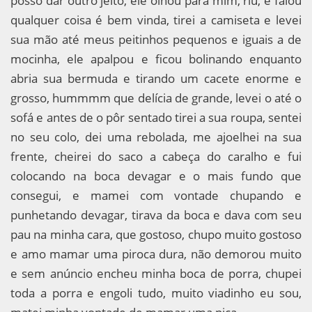
posso dar outro jeito, ele olhou para mim, riu, e falou
qualquer coisa é bem vinda, tirei a camiseta e levei
sua mão até meus peitinhos pequenos e iguais a de
mocinha, ele apalpou e ficou bolinando enquanto
abria sua bermuda e tirando um cacete enorme e
grosso, hummmm que delícia de grande, levei o até o
sofá e antes de o pôr sentado tirei a sua roupa, sentei
no seu colo, dei uma rebolada, me ajoelhei na sua
frente, cheirei do saco a cabeça do caralho e fui
colocando na boca devagar e o mais fundo que
consegui, e mamei com vontade chupando e
punhetando devagar, tirava da boca e dava com seu
pau na minha cara, que gostoso, chupo muito gostoso
e amo mamar uma piroca dura, não demorou muito
e sem anúncio encheu minha boca de porra, chupei
toda a porra e engoli tudo, muito viadinho eu sou,