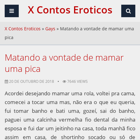
X Contos Eroticos
X Contos Eroticos
»
Gays
»
Matando a vontade de mamar uma
pica
Matando a vontade de mamar
uma pica
20 DE OUTUBRO DE 2018
7646 VIEWS
Acordei desejando mamar uma rola, voltei pra cama,
comecei a tocar uma mas, não era o que eu queria,
fui tomar banho e bati uma, gozeí, sai do banho,
paguei uma calcinha vermelha fio dental da minha
esposa e fui dar um jeitinho na casa, toda manhã fico
assim em casa, de shortinho socado ou só de