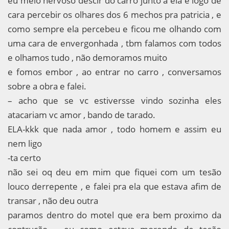
eu meio nervoso descir do carro junto a ela e logo de
cara percebir os olhares dos 6 mechos pra patricia , e
como sempre ela percebeu e ficou me olhando com
uma cara de envergonhada , tbm falamos com todos
e olhamos tudo , não demoramos muito
e fomos embor , ao entrar no carro , conversamos
sobre a obra e falei.
– acho que se vc estiversse vindo sozinha eles
atacariam vc amor , bando de tarado.
ELA-kkk que nada amor , todo homem e assim eu
nem ligo
-ta certo
não sei oq deu em mim que fiquei com um tesão
louco derrepente , e falei pra ela que estava afim de
transar , não deu outra
paramos dentro do motel que era bem proximo da