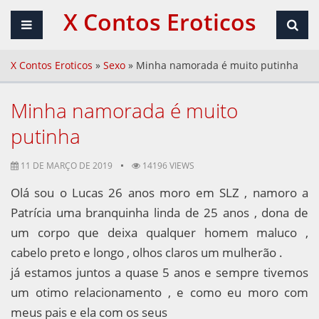
X Contos Eroticos
X Contos Eroticos
»
Sexo
»
Minha namorada é muito putinha
Minha namorada é muito
putinha
11 DE MARÇO DE 2019
14196 VIEWS
Olá sou o Lucas 26 anos moro em SLZ , namoro a
Patrícia uma branquinha linda de 25 anos , dona de
um corpo que deixa qualquer homem maluco ,
cabelo preto e longo , olhos claros um mulherão .
já estamos juntos a quase 5 anos e sempre tivemos
um otimo relacionamento , e como eu moro com
meus pais e ela com os seus