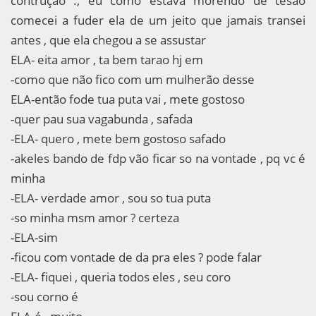
contrução ., eu como estava morendo de tesão
comecei a fuder ela de um jeito que jamais transei
antes , que ela chegou a se assustar
ELA- eita amor , ta bem tarao hj em
-como que não fico com um mulherão desse
ELA-então fode tua puta vai , mete gostoso
-quer pau sua vagabunda , safada
-ELA- quero , mete bem gostoso safado
-akeles bando de fdp vão ficar so na vontade , pq vc é
minha
-ELA- verdade amor , sou so tua puta
-so minha msm amor ? certeza
-ELA-sim
-ficou com vontade de da pra eles ? pode falar
-ELA- fiquei , queria todos eles , seu coro
-sou corno é