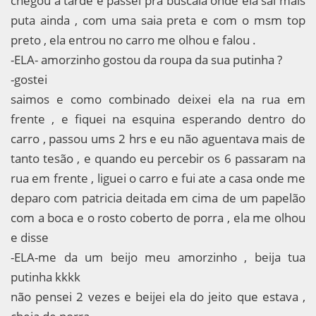
chegou a tarde e passei pra buscala onde ela sai mais
puta ainda , com uma saia preta e com o msm top
preto , ela entrou no carro me olhou e falou .
-ELA- amorzinho gostou da roupa da sua putinha ?
-gostei
saimos e como combinado deixei ela na rua em
frente , e fiquei na esquina esperando dentro do
carro , passou ums 2 hrs e eu não aguentava mais de
tanto tesão , e quando eu percebir os 6 passaram na
rua em frente , liguei o carro e fui ate a casa onde me
deparo com patricia deitada em cima de um papelão
com a boca e o rosto coberto de porra , ela me olhou
e disse
-ELA-me da um beijo meu amorzinho , beija tua
putinha kkkk
não pensei 2 vezes e beijei ela do jeito que estava ,