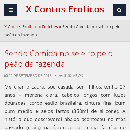
X Contos Eroticos
X Contos Eroticos
»
Fetiches
»
Sendo Comida no seleiro pelo
peão da fazenda
Sendo Comida no seleiro pelo
peão da fazenda
22 DE SETEMBRO DE 2018
6162 VIEWS
Me chamo Laura, sou casada, sem filhos, tenho 27
anos – morena clara, cabelos longos com luzes
douradas, corpo estilo brasileira, cintura fina, bum
bum médio e seios fartos (350ml de silicone). A
história que descreverei abaixo aconteceu no mês
passado (maio) na fazenda da minha família no