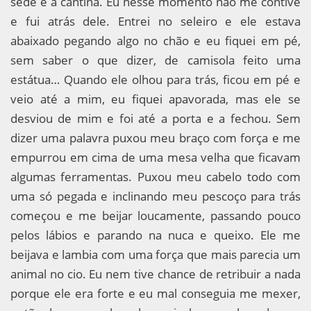
sede e a cantina. Eu nesse momento não me contive
e fui atrás dele. Entrei no seleiro e ele estava
abaixado pegando algo no chão e eu fiquei em pé,
sem saber o que dizer, de camisola feito uma
estátua… Quando ele olhou para trás, ficou em pé e
veio até a mim, eu fiquei apavorada, mas ele se
desviou de mim e foi até a porta e a fechou. Sem
dizer uma palavra puxou meu braço com força e me
empurrou em cima de uma mesa velha que ficavam
algumas ferramentas. Puxou meu cabelo todo com
uma só pegada e inclinando meu pescoço para trás
começou e me beijar loucamente, passando pouco
pelos lábios e parando na nuca e queixo. Ele me
beijava e lambia com uma força que mais parecia um
animal no cio. Eu nem tive chance de retribuir a nada
porque ele era forte e eu mal conseguia me mexer,