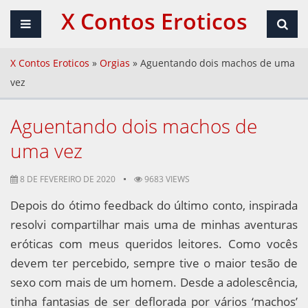
X Contos Eroticos
X Contos Eroticos
»
Orgias
»
Aguentando dois machos de uma
vez
Aguentando dois machos de
uma vez
8 DE FEVEREIRO DE 2020
9683 VIEWS
Depois do ótimo feedback do último conto, inspirada
resolvi compartilhar mais uma de minhas aventuras
eróticas com meus queridos leitores. Como vocês
devem ter percebido, sempre tive o maior tesão de
sexo com mais de um homem. Desde a adolescência,
tinha fantasias de ser deflorada por vários ‘machos’