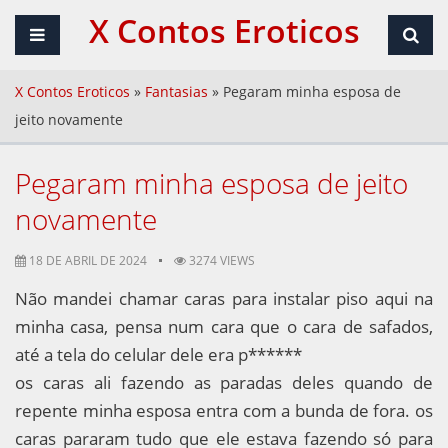
X Contos Eroticos
X Contos Eroticos
»
Fantasias
»
Pegaram minha esposa de
jeito novamente
Pegaram minha esposa de jeito
novamente
18 DE ABRIL DE 2024
3274 VIEWS
Não mandei chamar caras para instalar piso aqui na
minha casa, pensa num cara que o cara de safados,
até a tela do celular dele era p******
os caras ali fazendo as paradas deles quando de
repente minha esposa entra com a bunda de fora. os
caras pararam tudo que ele estava fazendo só para