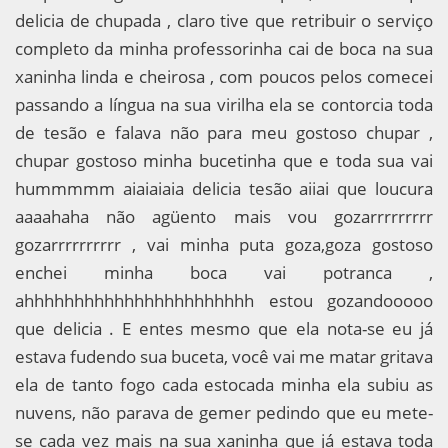
delicia de chupada , claro tive que retribuir o serviço
completo da minha professorinha cai de boca na sua
xaninha linda e cheirosa , com poucos pelos comecei
passando a língua na sua virilha ela se contorcia toda
de tesão e falava não para meu gostoso chupar ,
chupar gostoso minha bucetinha que e toda sua vai
hummmmm aiaiaiaia delicia tesão aiiai que loucura
aaaahaha não agüento mais vou gozarrrrrrrrr
gozarrrrrrrrrr , vai minha puta goza,goza gostoso
enchei minha boca vai potranca ,
ahhhhhhhhhhhhhhhhhhhhhhh estou gozandooooo
que delicia . E entes mesmo que ela nota-se eu já
estava fudendo sua buceta, você vai me matar gritava
ela de tanto fogo cada estocada minha ela subiu as
nuvens, não parava de gemer pedindo que eu mete-
se cada vez mais na sua xaninha que já estava toda