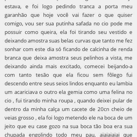
estava, e foi logo pedindo tranca a porta meu
garanhão que hoje você vai fazer o que quiser
comigo, vou ser sua putinha safada no cio pode me
possuir como queira, ela foi tirando seu vestido e
deixando amostra suas belas curvas que tanto me fez
sonhar com este dia só ficando de calcinha de renda
branca que deixa amostra seus pelinhos a vista, me
deixando ainda mais excitado, comecei beijando-a
com tanto tesão que ela ficou sem fôlego fui
descendo entre seus seios lindos enquanto eu lambia
um acariciava o outro ela gemia como uma felina no
cio , fui tirando minha roupa , quando deixei pular de
dentro da minha calça um cacete de 20cn cheio de
veias grosso , ela foi logo metendo ele na boca de um
jeito que eu case gozo na sua boca tão boa era sua
chupada engolindo todo meu pau, aiaiaiaiai que