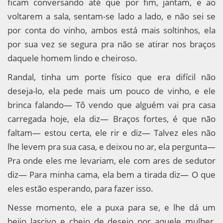
ficam conversando até que por fim, jantam, e ao
voltarem a sala, sentam-se lado a lado, e não sei se
por conta do vinho, ambos está mais soltinhos, ela
por sua vez se segura pra não se atirar nos braços
daquele homem lindo e cheiroso.
Randal, tinha um porte físico que era difícil não
deseja-lo, ela pede mais um pouco de vinho, e ele
brinca falando— Tô vendo que alguém vai pra casa
carregada hoje, ela diz— Braços fortes, é que não
faltam— estou certa, ele rir e diz— Talvez eles não
lhe levem pra sua casa, e deixou no ar, ela pergunta—
Pra onde eles me levariam, ele com ares de sedutor
diz— Para minha cama, ela bem a tirada diz— O que
eles estão esperando, para fazer isso.
Nesse momento, ele a puxa para se, e lhe dá um
beijo lascivo e cheio de desejo por aquele mulher,