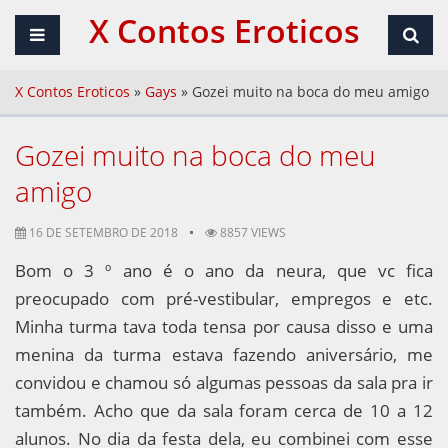
X Contos Eroticos
X Contos Eroticos
»
Gays
»
Gozei muito na boca do meu amigo
Gozei muito na boca do meu
amigo
16 DE SETEMBRO DE 2018
8857 VIEWS
Bom o 3 º ano é o ano da neura, que vc fica
preocupado com pré-vestibular, empregos e etc.
Minha turma tava toda tensa por causa disso e uma
menina da turma estava fazendo aniversário, me
convidou e chamou só algumas pessoas da sala pra ir
também. Acho que da sala foram cerca de 10 a 12
alunos. No dia da festa dela, eu combinei com esse