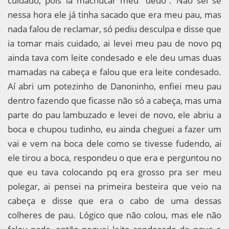
cuidado, pois ia machucar meu “dedo”. Não sei se
nessa hora ele já tinha sacado que era meu pau, mas
nada falou de reclamar, só pediu desculpa e disse que
ia tomar mais cuidado, ai levei meu pau de novo pq
ainda tava com leite condesado e ele deu umas duas
mamadas na cabeça e falou que era leite condesado.
Aí abri um potezinho de Danoninho, enfiei meu pau
dentro fazendo que ficasse não só a cabeça, mas uma
parte do pau lambuzado e levei de novo, ele abriu a
boca e chupou tudinho, eu ainda cheguei a fazer um
vai e vem na boca dele como se tivesse fudendo, ai
ele tirou a boca, respondeu o que era e perguntou no
que eu tava colocando pq era grosso pra ser meu
polegar, ai pensei na primeira besteira que veio na
cabeça e disse que era o cabo de uma dessas
colheres de pau. Lógico que não colou, mas ele não