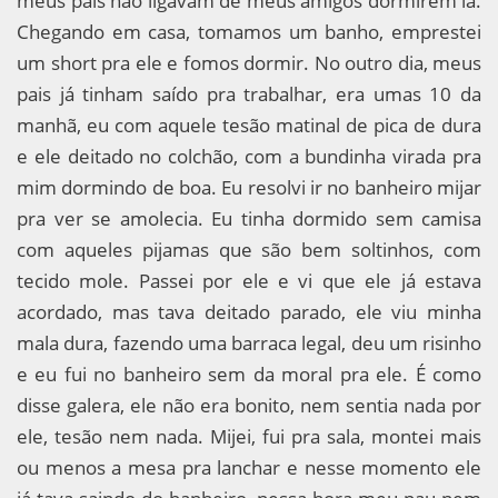
meus pais não ligavam de meus amigos dormirem lá.
Chegando em casa, tomamos um banho, emprestei
um short pra ele e fomos dormir. No outro dia, meus
pais já tinham saído pra trabalhar, era umas 10 da
manhã, eu com aquele tesão matinal de pica de dura
e ele deitado no colchão, com a bundinha virada pra
mim dormindo de boa. Eu resolvi ir no banheiro mijar
pra ver se amolecia. Eu tinha dormido sem camisa
com aqueles pijamas que são bem soltinhos, com
tecido mole. Passei por ele e vi que ele já estava
acordado, mas tava deitado parado, ele viu minha
mala dura, fazendo uma barraca legal, deu um risinho
e eu fui no banheiro sem da moral pra ele. É como
disse galera, ele não era bonito, nem sentia nada por
ele, tesão nem nada. Mijei, fui pra sala, montei mais
ou menos a mesa pra lanchar e nesse momento ele