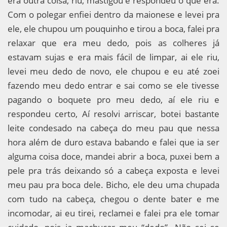
era outra coisa, riu, mastigou e respondeu o que era.
Com o polegar enfiei dentro da maionese e levei pra
ele, ele chupou um pouquinho e tirou a boca, falei pra
relaxar que era meu dedo, pois as colheres já
estavam sujas e era mais fácil de limpar, ai ele riu,
levei meu dedo de novo, ele chupou e eu até zoei
fazendo meu dedo entrar e sai como se ele tivesse
pagando o boquete pro meu dedo, aí ele riu e
respondeu certo, Aí resolvi arriscar, botei bastante
leite condesado na cabeça do meu pau que nessa
hora além de duro estava babando e falei que ia ser
alguma coisa doce, mandei abrir a boca, puxei bem a
pele pra trás deixando só a cabeça exposta e levei
meu pau pra boca dele. Bicho, ele deu uma chupada
com tudo na cabeça, chegou o dente bater e me
incomodar, ai eu tirei, reclamei e falei pra ele tomar