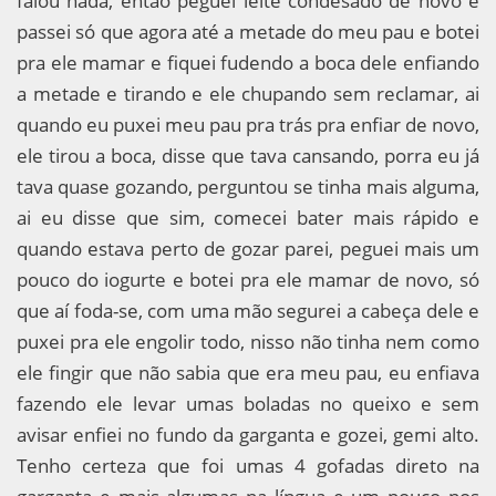
falou nada, então peguei leite condesado de novo e
passei só que agora até a metade do meu pau e botei
pra ele mamar e fiquei fudendo a boca dele enfiando
a metade e tirando e ele chupando sem reclamar, ai
quando eu puxei meu pau pra trás pra enfiar de novo,
ele tirou a boca, disse que tava cansando, porra eu já
tava quase gozando, perguntou se tinha mais alguma,
ai eu disse que sim, comecei bater mais rápido e
quando estava perto de gozar parei, peguei mais um
pouco do iogurte e botei pra ele mamar de novo, só
que aí foda-se, com uma mão segurei a cabeça dele e
puxei pra ele engolir todo, nisso não tinha nem como
ele fingir que não sabia que era meu pau, eu enfiava
fazendo ele levar umas boladas no queixo e sem
avisar enfiei no fundo da garganta e gozei, gemi alto.
Tenho certeza que foi umas 4 gofadas direto na