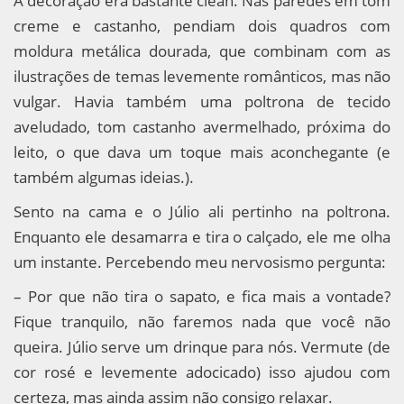
A decoração era bastante clean. Nas paredes em tom
creme e castanho, pendiam dois quadros com
moldura metálica dourada, que combinam com as
ilustrações de temas levemente românticos, mas não
vulgar. Havia também uma poltrona de tecido
aveludado, tom castanho avermelhado, próxima do
leito, o que dava um toque mais aconchegante (e
também algumas ideias.).
Sento na cama e o Júlio ali pertinho na poltrona.
Enquanto ele desamarra e tira o calçado, ele me olha
um instante. Percebendo meu nervosismo pergunta:
– Por que não tira o sapato, e fica mais a vontade?
Fique tranquilo, não faremos nada que você não
queira. Júlio serve um drinque para nós. Vermute (de
cor rosé e levemente adocicado) isso ajudou com
certeza, mas ainda assim não consigo relaxar.