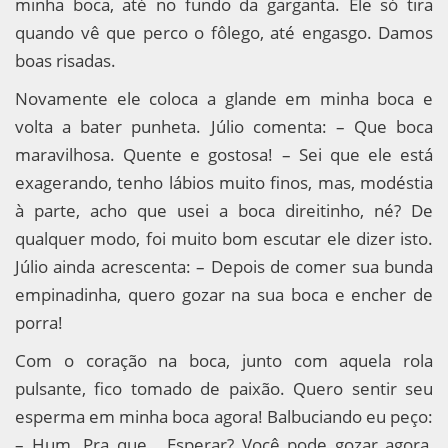
minha boca, até no fundo da garganta. Ele só tira
quando vê que perco o fôlego, até engasgo. Damos
boas risadas.
Novamente ele coloca a glande em minha boca e
volta a bater punheta. Júlio comenta: – Que boca
maravilhosa. Quente e gostosa! – Sei que ele está
exagerando, tenho lábios muito finos, mas, modéstia
à parte, acho que usei a boca direitinho, né? De
qualquer modo, foi muito bom escutar ele dizer isto.
Júlio ainda acrescenta: – Depois de comer sua bunda
empinadinha, quero gozar na sua boca e encher de
porra!
Com o coração na boca, junto com aquela rola
pulsante, fico tomado de paixão. Quero sentir seu
esperma em minha boca agora! Balbuciando eu peço:
– Hum. Pra que… Esperar? Você pode gozar agora,