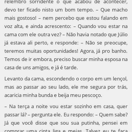
relembro sorridente o que acabou de acontecer,
devo ter ficado nisto um bom tempo. – Que macho
mais gostoso! – nem percebo que estou falando em
voz alta, e ainda acrescento: – Quando vou estar na
cama com ele outra vez? – Não havia notado que Júlio
já estava ali perto, e responde: – Não se preocupe,
teremos muitas oportunidades! Agora, já pro banho.
Temos de ir embora, preciso buscar minha esposa na
casa de uns amigos, e já é tarde.
Levanto da cama, escondendo o corpo em um lençol,
mas ao passar ao seu lado, ele me segura por trás,
acaricia minha bunda e beija meu pescoço.
– Na terça a noite vou estar sozinho em casa, quer
passar lá? – pergunta ele. Eu respondo: – Quem sabe?
Já que você disse que sou sua putinha, pensei em
comprar uma cinta liga e meias. Talvez eu te faça