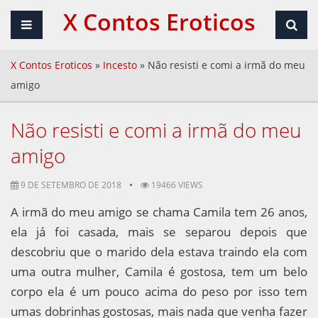
X Contos Eroticos
X Contos Eroticos
»
Incesto
»
Não resisti e comi a irmã do meu
amigo
Não resisti e comi a irmã do meu
amigo
9 DE SETEMBRO DE 2018
19466 VIEWS
A irmã do meu amigo se chama Camila tem 26 anos,
ela já foi casada, mais se separou depois que
descobriu que o marido dela estava traindo ela com
uma outra mulher, Camila é gostosa, tem um belo
corpo ela é um pouco acima do peso por isso tem
umas dobrinhas gostosas, mais nada que venha fazer