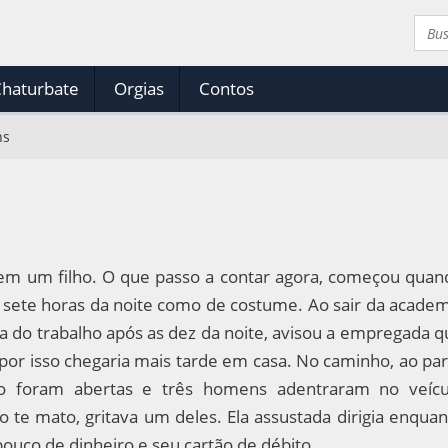
haturbate
Orgias
Contos
ns
em um filho. O que passo a contar agora, começou quan
s sete horas da noite como de costume. Ao sair da academ
 do trabalho após as dez da noite, avisou a empregada q
e por isso chegaria mais tarde em casa. No caminho, ao pa
 foram abertas e três homens adentraram no veícu
o te mato, gritava um deles. Ela assustada dirigia enqua
ouco de dinheiro e seu cartão de débito.