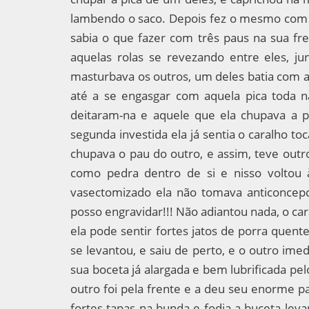
lambendo o saco. Depois fez o mesmo com o
sabia o que fazer com três paus na sua f
aquelas rolas se revezando entre eles, j
masturbava os outros, um deles batia com a 
até a se engasgar com aquela pica toda n
deitaram-na e aquele que ela chupava a 
segunda investida ela já sentia o caralho t
chupava o pau do outro, e assim, teve outr
como pedra dentro de si e nisso voltou
vasectomizado ela não tomava anticoncep
posso engravidar!!! Não adiantou nada, o ca
ela pode sentir fortes jatos de porra quent
se levantou, e saiu de perto, e o outro im
sua boceta já alargada e bem lubrificada pe
outro foi pela frente e a deu seu enorme pa
fortes tapas na bunda e fodia a buceta lev