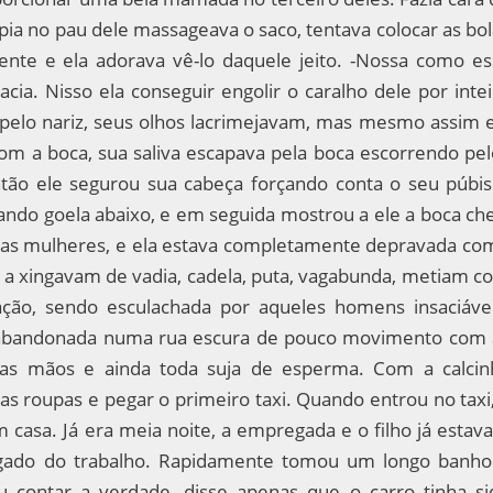
pia no pau dele massageava o saco, tentava colocar as bo
ente e ela adorava vê-lo daquele jeito. -Nossa como es
a. Nisso ela conseguir engolir o caralho dele por intei
e pelo nariz, seus olhos lacrimejavam, mas mesmo assim e
om a boca, sua saliva escapava pela boca escorrendo pel
Então ele segurou sua cabeça forçando conta o seu púbis
ando goela abaixo, e em seguida mostrou a ele a boca che
a das mulheres, e ela estava completamente depravada co
s a xingavam de vadia, cadela, puta, vagabunda, metiam c
ação, sendo esculachada por aqueles homens insaciávei
e abandonada numa rua escura de pouco movimento com 
nas mãos e ainda toda suja de esperma. Com a calcin
uas roupas e pegar o primeiro taxi. Quando entrou no taxi
 casa. Já era meia noite, a empregada e o filho já estav
egado do trabalho. Rapidamente tomou um longo banho
 contar a verdade, disse apenas que o carro tinha si