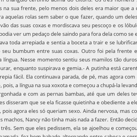
s na sua frente, pelo menos dois deles era maior que a 
ara aquelas rolas sem saber o que fazer, quando um deles
 vão das suas coxas e mordiscava seu pescoço e os lóbul
 podia ver um pedaço dele saindo para fora dela como se 
ava toda arrepiada e sentia a boceta a trair e se lubrifica
 seu bumbum entre suas coxas. Outro foi pela frente e
ua língua. Nesse momento sentiu seus mamilos tão duros
urar, enquanto suspirava e gemia.- A putinha está carent
epia fácil. Ela continuava parada, de pé, mas agora com 
 pois, a língua na sua xoxota e começou a chupá-la levan
rgonhada e com as pernas bambas, até que um deles te
les disseram que se ela ficasse quietinha e obediente a el
, pois agora eles só queriam sexo. Ainda nervosa, mas c
s machos, Nancy não tinha mais nada a fazer. Então decid
 três. Sem que eles pedissem, ela se ajoelhou e começou
 mamada, fez bem babado alternando entre cabeça e corp