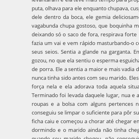
puta, olhava para ele enquanto chupava, cus
dele dentro da boca, ele gemia deliciosam
vagabunda chupa gostoso, que boquinha maci
deixando só o saco de fora, respirava fort
fazia um vai e vem rápido masturbando-o c
seus seios. Sentia a glande na garganta. 
gozou, no que ela sentiu o esperma esguich
de porra. Ele a sentia a maior e mais vadi
nunca tinha sido antes com seu marido. Ele
força nela e ela adorava toda aquela situ
Terminado foi levada daquele lugar, nua 
roupas e a bolsa com alguns pertences 
conseguiu se limpar o suficiente para pôr s
ficha caiu e começou a chorar até chegar em
dormindo e o marido ainda não tinha ch
quando seu marido chegou, não conseguiu