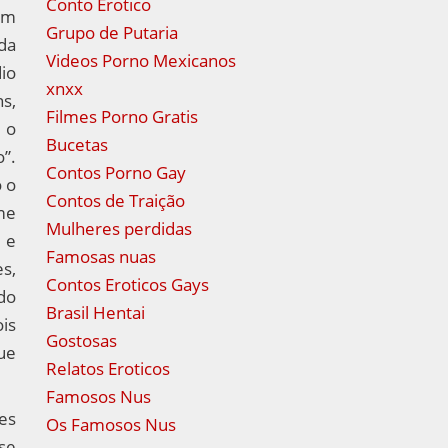
Conto Erotico
ram
Grupo de Putaria
da
Videos Porno Mexicanos
io
xnxx
s,
Filmes Porno Gratis
 o
Bucetas
”.
Contos Porno Gay
o o
Contos de Traição
me
Mulheres perdidas
 e
Famosas nuas
s,
Contos Eroticos Gays
do
Brasil Hentai
ois
Gostosas
ue
Relatos Eroticos
Famosos Nus
les
Os Famosos Nus
se