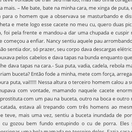
a mais. – Me bate, bate na minha cara, me xinga de puta,
da para o homem que a observava se masturbando e dis
nheta e mete logo esse cacete no meu cu, quero duas pic
o, foi pela frente e mandou-a dar uma chupada e cuspir 
 e começou a enfiar. Nancy sentiu aquele pau arrombando
não sentia dor, só prazer, seu corpo dava descargas elétri
uxava pelos cabelos e dava tapas na bunda enquanto que
he dava tapas na cara.- Sua puta, vadia, cadela, rebola m
ueriam buceta? Então fode a minha, mete com força, arreg
ura puta, vai!!!!! Nessa altura o terceiro homem calou a 
chupava com vontade, mamando naquele cacete enorm
rostituta com um pau na buceta, outro na boca e outro 
 recatada, estava ali trepando com três homens ao mes
 teve, mais uma vez, sentiu a buceta inundada de por
 cu gozou bem fundo entupindo o cu de porra. Eles 
orcionar uma bela mamada no terceiro deles. Fazia cara 