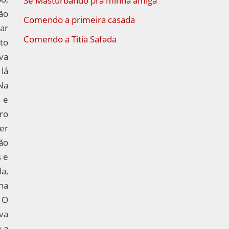
Se Masturbando pra minha amiga
ão
Comendo a primeira casada
ar
Comendo a Titia Safada
to
va
lá
Na
 e
ro
er
ão
 e
la,
na
. O
ava
 a