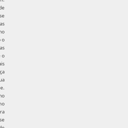
 de
se
as
no
 o
cas
 o
ais
aça
sua
e.
no
mo
ra
se
de