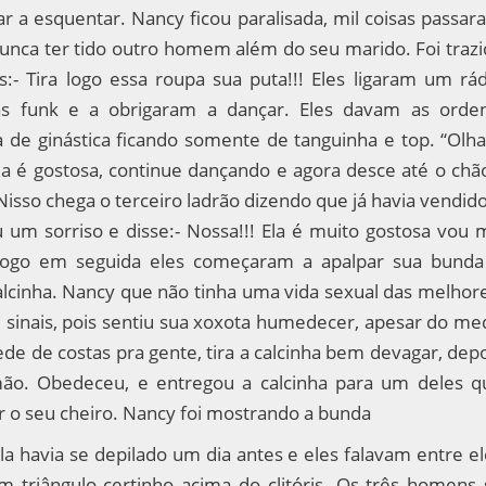
çar a esquentar. Nancy ficou paralisada, mil coisas passa
nunca ter tido outro homem além do seu marido. Foi trazi
:- Tira logo essa roupa sua puta!!! Eles ligaram um rád
s funk e a obrigaram a dançar. Eles davam as orden
a de ginástica ficando somente de tanguinha e top. “Olha
a é gostosa, continue dançando e agora desce até o chão
 Nisso chega o terceiro ladrão dizendo que já havia vendid
 um sorriso e disse:- Nossa!!! Ela é muito gostosa vou 
 Logo em seguida eles começaram a apalpar sua bunda
lcinha. Nancy que não tinha uma vida sexual das melhore
 sinais, pois sentiu sua xoxota humedecer, apesar do me
ede de costas pra gente, tira a calcinha bem devagar, dep
mão. Obedeceu, e entregou a calcinha para um deles q
r o seu cheiro. Nancy foi mostrando a bunda
la havia se depilado um dia antes e eles falavam entre e
triângulo certinho acima do clitóris. Os três homens 