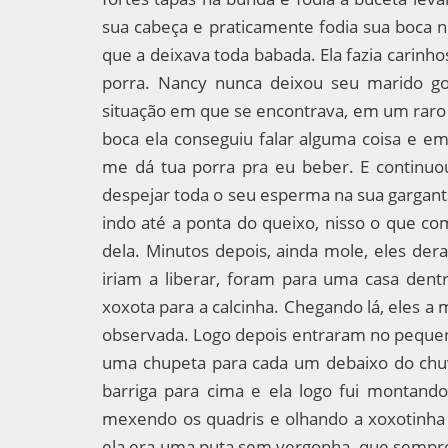
sua cabeça e praticamente fodia sua boca no
que a deixava toda babada. Ela fazia carin
porra. Nancy nunca deixou seu marido goza
situação em que se encontrava, em um raro
boca ela conseguiu falar alguma coisa e em
me dá tua porra pra eu beber. E continuo
despejar toda o seu esperma na sua garganta
indo até a ponta do queixo, nisso o que c
dela. Minutos depois, ainda mole, eles de
iriam a liberar, foram para uma casa dentr
xoxota para a calcinha. Chegando lá, eles 
observada. Logo depois entraram no pequen
uma chupeta para cada um debaixo do chu
barriga para cima e ela logo fui montand
mexendo os quadris e olhando a xoxotinha 
ela era uma puta sem vergonha, que sempre