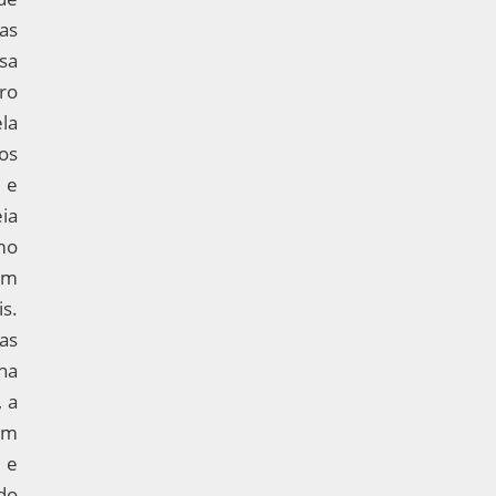
las
sa
ro
la
os
 e
ia
mo
om
s.
as
ha
, a
am
 e
do