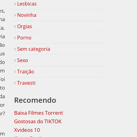
Lesbicas
s,
Novinha
na
Orgias
a.
ia
Porno
ão
Sem categoria
us
Sexo
do
om
Traição
Foi
Travesti
to
da
Recomendo
or
Baixa Filmes Torrent
r?
Gostosas do TIKTOK
Xvideos 10
um