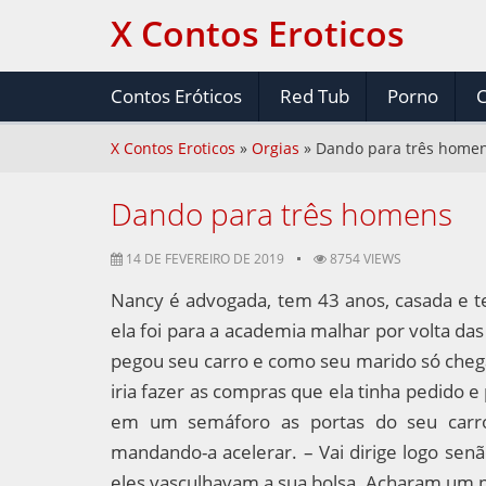
X Contos Eroticos
Contos Eróticos
Red Tub
Porno
C
X Contos Eroticos
»
Orgias
»
Dando para três home
Dando para três homens
14 DE FEVEREIRO DE 2019
8754 VIEWS
Nancy é advogada, tem 43 anos, casada e t
ela foi para a academia malhar por volta da
pegou seu carro e como seu marido só chega
iria fazer as compras que ela tinha pedido 
em um semáforo as portas do seu carro
mandando-a acelerar. – Vai dirige logo senã
eles vasculhavam a sua bolsa. Acharam um p