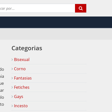
Categorias
Bisexual
Corno
do
ia
Fantasias
ue
Fetiches
rar
Gays
lo
nto
Incesto