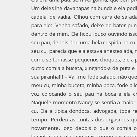
Um deles lhe dava tapas na bunda e ela pedi
cadela, de vadia. Olhou com cara de safa
para ele:- Venha safado, deixe de bater pu
dentro de mim. Ele ficou louco ouvindo iss
seu pau, depois deu uma bela cuspida no cu
seu cu, parecia que ela estava anestesiada, 
como se tomasse pequenos choques, ele a p
outro comia a buceta, xingando-a de puta e l
sua piranha!!! – Vai, me fode safado, não q
meu cu, minha buceta, minha boca, fode a lo
voz colocando o seu pau na boca e ela 
Naquele momento Nancy se sentia a maior p
cu. Ela a típica dondoca, advogada, toda
tempo. Perdeu as contas dos orgasmos que
novamente, logo depois o que o comia o
levantaram e ela teve mais tempo para prop