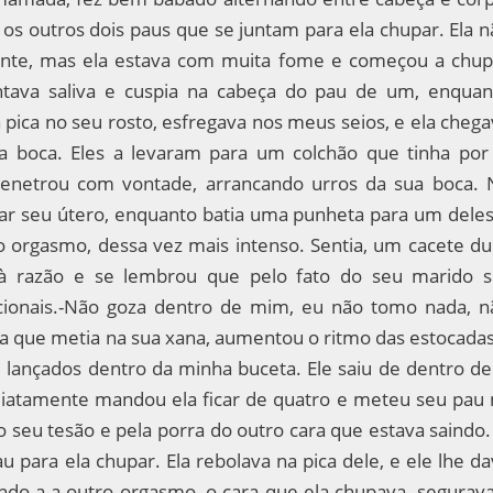
s outros dois paus que se juntam para ela chupar. Ela n
rente, mas ela estava com muita fome e começou a chup
untava saliva e cuspia na cabeça do pau de um, enquan
pica no seu rosto, esfregava nos meus seios, e ela chega
a boca. Eles a levaram para um colchão que tinha por 
penetrou com vontade, arrancando urros da sua boca. 
ocar seu útero, enquanto batia uma punheta para um deles
o orgasmo, dessa vez mais intenso. Sentia, um cacete du
 à razão e se lembrou que pelo fato do seu marido s
cionais.-Não goza dentro de mim, eu não tomo nada, n
ra que metia na sua xana, aumentou o ritmo das estocadas
e lançados dentro da minha buceta. Ele saiu de dentro de
ediatamente mandou ela ficar de quatro e meteu seu pau 
lo seu tesão e pela porra do outro cara que estava saindo
u para ela chupar. Ela rebolava na pica dele, e ele lhe d
ando-a a outro orgasmo, o cara que ela chupava, segurava