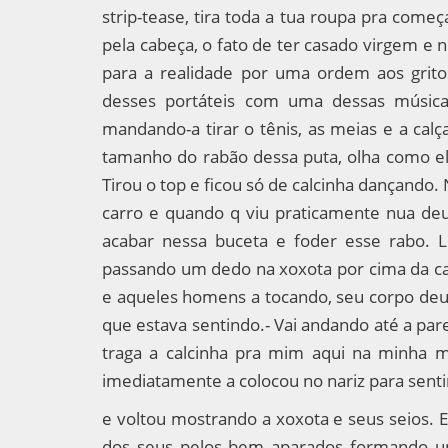
strip-tease, tira toda a tua roupa pra come
pela cabeça, o fato de ter casado virgem e 
para a realidade por uma ordem aos gritos
desses portáteis com uma dessas música
mandando-a tirar o tênis, as meias e a calç
tamanho do rabão dessa puta, olha como el
Tirou o top e ficou só de calcinha dançando.
carro e quando q viu praticamente nua deu
acabar nessa buceta e foder esse rabo.
passando um dedo na xoxota por cima da ca
e aqueles homens a tocando, seu corpo deu
que estava sentindo.- Vai andando até a par
traga a calcinha pra mim aqui na minha 
imediatamente a colocou no nariz para senti
e voltou mostrando a xoxota e seus seios. E
dos seus pelos bem aparados formando um 