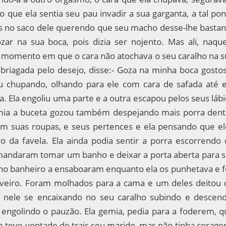
 que ela sentia seu pau invadir a sua garganta, a tal po
hos no saco dele querendo que seu macho desse-lhe bastan
r na sua boca, pois dizia ser nojento. Mas ali, naque
 momento em que o cara não atochava o seu caralho na s
briagada pelo desejo, disse:- Goza na minha boca gostos
u chupando, olhando para ele com cara de safada até e
. Ela engoliu uma parte e a outra escapou pelos seus láb
omia a buceta gozou também despejando mais porra dent
ram suas roupas, e seus pertences e ela pensando que el
o da favela. Ela ainda podia sentir a porra escorrendo 
a mandaram tomar um banho e deixar a porta aberta para s
o banheiro a ensaboaram enquanto ela os punhetava e f
veiro. Foram molhados para a cama e um deles deitou 
o nele se encaixando no seu caralho subindo e descend
engolindo o pauzão. Ela gemia, pedia para a foderem, q
 teve vontade de trair seu marido, mas não tinha corage