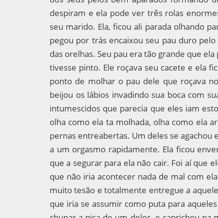
despiram e ela pode ver três rolas enorme
seu marido. Ela, ficou ali parada olhando p
pegou por trás encaixou seu pau duro pelo
das orelhas. Seu pau era tão grande que ela
tivesse pinto. Ele roçava seu cacete e ela fic
ponto de molhar o pau dele que roçava no
beijou os lábios invadindo sua boca com s
intumescidos que parecia que eles iam esto
olha como ela ta molhada, olha como ela arr
pernas entreabertas. Um deles se agachou e,
a um orgasmo rapidamente. Ela ficou enve
que a segurar para ela não cair. Foi aí que e
que não iria acontecer nada de mal com ela
muito tesão e totalmente entregue a aquele
que iria se assumir como puta para aqueles
chupar a pica de um deles, e caprichou na