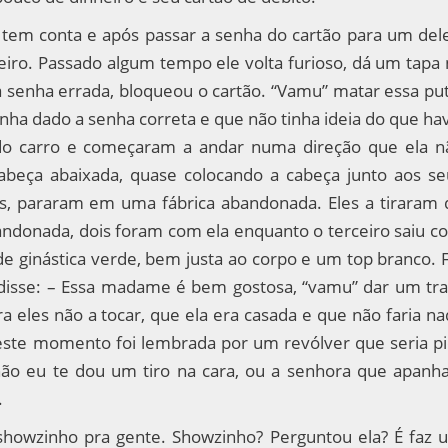
tem conta e após passar a senha do cartão para um dele
eiro. Passado algum tempo ele volta furioso, dá um tapa 
a senha errada, bloqueou o cartão. “Vamu” matar essa put
ha dado a senha correta e que não tinha ideia do que hav
 do carro e começaram a andar numa direção que ela n
 cabeça abaixada, quase colocando a cabeça junto aos se
s, pararam em uma fábrica abandonada. Eles a tiraram 
bandonada, dois foram com ela enquanto o terceiro saiu c
 de ginástica verde, bem justa ao corpo e um top branco. 
disse: – Essa madame é bem gostosa, “vamu” dar um tra
 eles não a tocar, que ela era casada e que não faria na
 Neste momento foi lembrada por um revólver que seria pi
ão eu te dou um tiro na cara, ou a senhora que apanha
.
howzinho pra gente. Showzinho? Perguntou ela? É faz 