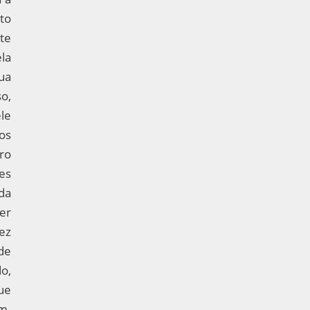
nto
te
la
ua
o,
le
ios
ro
es
da
er
ez
de
o,
ue
m.