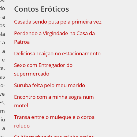
Contos Eróticos
do
 a
Casada sendo puta pela primeira vez
os
Perdendo a Virgindade na Casa da
ela
Patroa
r a
 a
Deliciosa Traição no estacionamento
 e
Sexo com Entregador do
e,
supermercado
as
do-
Suruba feita pelo meu marido
ve
Encontro com a minha sogra num
es,
motel
om
Transa entre o muleque e o coroa
iu
roludo
 a
o,