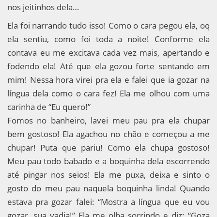
nos jeitinhos dela…
Ela foi narrando tudo isso! Como o cara pegou ela, oq
ela sentiu, como foi toda a noite! Conforme ela
contava eu me excitava cada vez mais, apertando e
fodendo ela! Até que ela gozou forte sentando em
mim! Nessa hora virei pra ela e falei que ia gozar na
língua dela como o cara fez! Ela me olhou com uma
carinha de “Eu quero!”
Fomos no banheiro, lavei meu pau pra ela chupar
bem gostoso! Ela agachou no chão e começou a me
chupar! Puta que pariu! Como ela chupa gostoso!
Meu pau todo babado e a boquinha dela escorrendo
até pingar nos seios! Ela me puxa, deixa e sinto o
gosto do meu pau naquela boquinha linda! Quando
estava pra gozar falei: “Mostra a língua que eu vou
gozar, sua vadia!” Ela me olha sorrindo e diz: “Goza