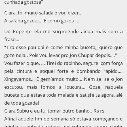
cunhada gostosa”
Clara, foi muito safada e vou dizer…
A safada gozou…. E como gozou….
De Repente ela me surpreende ainda mais com a
frase…
“Tira esse pau dai e come minha buceta,, quero que
goze nela.. Pois vou levar pro Jon Chupar depois….”
Vou fazer o que, … Tirei do rabinho, segurei com força
pela cintura e soquei forte e bombando rápido….
Xingavamos… E gemíamos muito… Nem sei se o Jon
escutou, mais fomos a loucura… Gozei naquela
buceta que estava toda melada e satisfeita agora, alé
de toda gozada!
Clara Subiu e eu fui tomar outro banho.. Rs rs
Afinal aquele fim de semana só estava começando e
minha cunnhada estava descobrindo como sentir