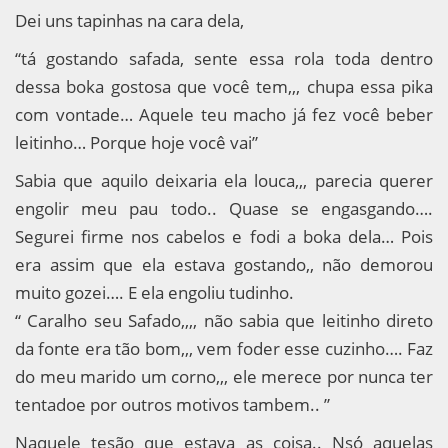
Dei uns tapinhas na cara dela,
“tá gostando safada, sente essa rola toda dentro
dessa boka gostosa que você tem,,, chupa essa pika
com vontade… Aquele teu macho já fez você beber
leitinho… Porque hoje você vai”
Sabia que aquilo deixaria ela louca,,, parecia querer
engolir meu pau todo.. Quase se engasgando….
Segurei firme nos cabelos e fodi a boka dela… Pois
era assim que ela estava gostando,, não demorou
muito gozei…. E ela engoliu tudinho.
“ Caralho seu Safado,,,, não sabia que leitinho direto
da fonte era tão bom,,, vem foder esse cuzinho…. Faz
do meu marido um corno,,, ele merece por nunca ter
tentadoe por outros motivos tambem.. ”
Naquele tesão que estava as coisa.. Nsó aquelas