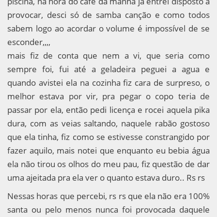
piscina, na hora do café da manhã já entrei disposto a
provocar, desci só de samba canção e como todos
sabem logo ao acordar o volume é impossível de se
esconder,,,,
mais fiz de conta que nem a vi, que seria como
sempre foi, fui até a geladeira peguei a agua e
quando avistei ela na cozinha fiz cara de surpreso, o
melhor estava por vir, pra pegar o copo teria de
passar por ela, então pedi licença e rocei aquela pika
dura, com as veias saltando, naquele rabão gostoso
que ela tinha, fiz como se estivesse constrangido por
fazer aquilo, mais notei que enquanto eu bebia água
ela não tirou os olhos do meu pau, fiz questão de dar
uma ajeitada pra ela ver o quanto estava duro.. Rs rs
Nessas horas que percebi, rs rs que ela não era 100%
santa ou pelo menos nunca foi provocada daquele