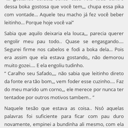
dessa boka gostosa que você tem,,, chupa essa pika
com vontade… Aquele teu macho já fez você beber
leitinho… Porque hoje você vai”
Sabia que aquilo deixaria ela louca,,, parecia querer
engolir meu pau todo.. Quase se engasgando….
Segurei firme nos cabelos e fodi a boka dela… Pois
era assim que ela estava gostando,, não demorou
muito gozei…. E ela engoliu tudinho.
“ Caralho seu Safado,,,, não sabia que leitinho direto
da fonte era tão bom,,, vem foder esse cuzinho…. Faz
do meu marido um corno,,, ele merece por nunca ter
tentadoe por outros motivos tambem.. ”
Naquele tesão que estava as coisa.. Nsó aquelas
palavras foi suficiente para ficar com pau duro
novamente, empinei a bundinha ali mesmo, com ela