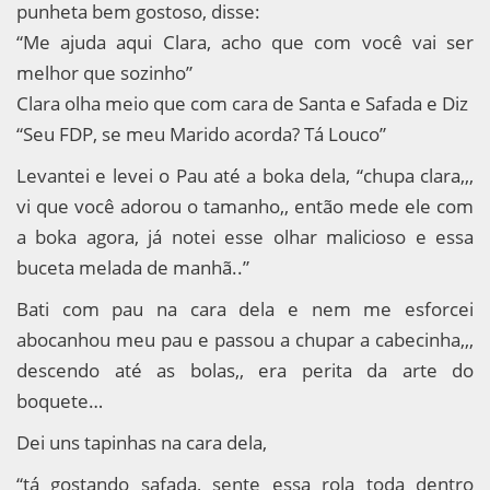
punheta bem gostoso, disse:
“Me ajuda aqui Clara, acho que com você vai ser
melhor que sozinho”
Clara olha meio que com cara de Santa e Safada e Diz
“Seu FDP, se meu Marido acorda? Tá Louco”
Levantei e levei o Pau até a boka dela, “chupa clara,,,
vi que você adorou o tamanho,, então mede ele com
a boka agora, já notei esse olhar malicioso e essa
buceta melada de manhã..”
Bati com pau na cara dela e nem me esforcei
abocanhou meu pau e passou a chupar a cabecinha,,,
descendo até as bolas,, era perita da arte do
boquete…
Dei uns tapinhas na cara dela,
“tá gostando safada, sente essa rola toda dentro