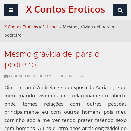
X Contos Eroticos
X Contos Eroticos
»
Fetiches
»
Mesmo grávida dei para o
pedreiro
Mesmo grávida dei para o
pedreiro
19 DE SETEMBRO DE 2021
23193 VIEWS
Oi me chamo Andreia e sou esposa do Adriano, eu e
meu marido vivemos um relacionamento aberto
onde temos relações com outras pessoas
principalmente eu com outros homens pois meu
corninho adora me ver tendo prazer fazendo sexo
com homens. A uns quatro anos atrás engravidei do